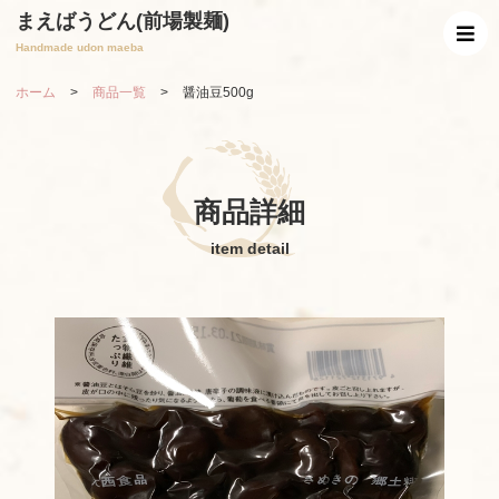
まえばうどん(前場製麺)
Handmade udon maeba
ホーム
>
商品一覧
>
醤油豆500g
商品詳細
item detail