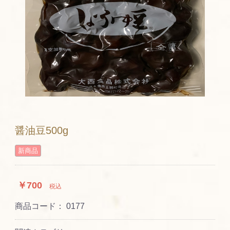
醤油豆500g
新商品
￥700
税込
商品コード：
0177