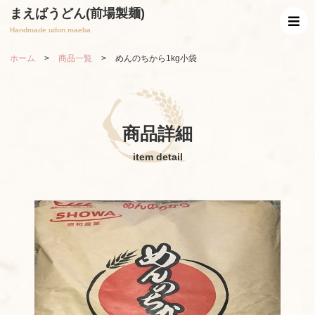
まえばうどん(前場製麺)
Handmade udon maeba
ホーム
>
商品一覧
>
めんのちから1kg小袋
商品詳細
item detail