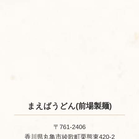
まえばうどん(前場製麺)
〒761-2406
香川県丸亀市綾歌町栗熊東420-2