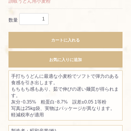
讃岐うどん用小麦粉
数量
カートに入れる
お気に入りに追加
手打ちうどんに最適な小麦粉でソフトで弾力のある
食感を引き出します。
もちもち感もあり、茹で伸びの遅い麺質が得られま
す。
灰分･0.35% 粗蛋白･8.7% 誤差±0.05 1等粉
写真は25kg袋、実物はパッケージが異なります。
軽減税率が適用
製造者：昭和産業(株)