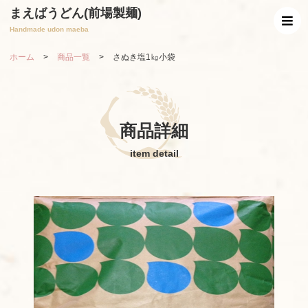
まえばうどん(前場製麺)
Handmade udon maeba
ホーム
>
商品一覧
>
さぬき塩1㎏小袋
商品詳細
item detail