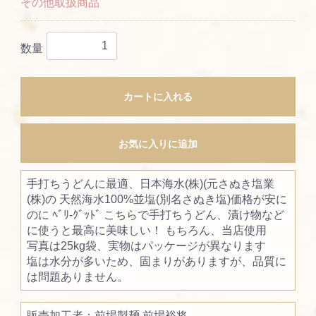
その他取扱商品
数量
カートに入れる
お気に入りに追加
手打ちうどんに最適、日本海水(株)(元さぬき塩業
(株)の 天然海水100%並塩(別名さぬき塩)価格が安に
のに ﾍﾞﾘ-ｸﾞｯﾄﾞ こちらで手打ちうどん、漬け物など
に使うと最高に美味しい！ もちろん、当店使用
写真は25kg袋、実物はパッケージが異なります
塩は水分が多いため、固まりがありますが、品質に
は問題ありません。
販売加工者：前場製麺 前場裕将