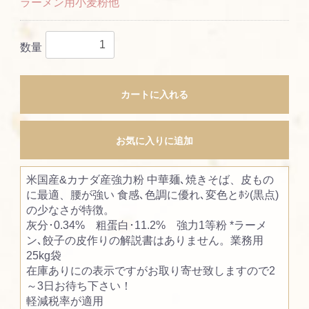
ラーメン用小麦粉他
数量
カートに入れる
お気に入りに追加
米国産&カナダ産強力粉 中華麺､焼きそば、皮もの
に最適、腰が強い 食感､色調に優れ､変色とﾎｼ(黒点)
の少なさが特徴。
灰分･0.34% 粗蛋白･11.2% 強力1等粉 *ラーメ
ン､餃子の皮作りの解説書はありません。業務用
25kg袋
在庫ありにの表示ですがお取り寄せ致しますので2
～3日お待ち下さい！
軽減税率が適用