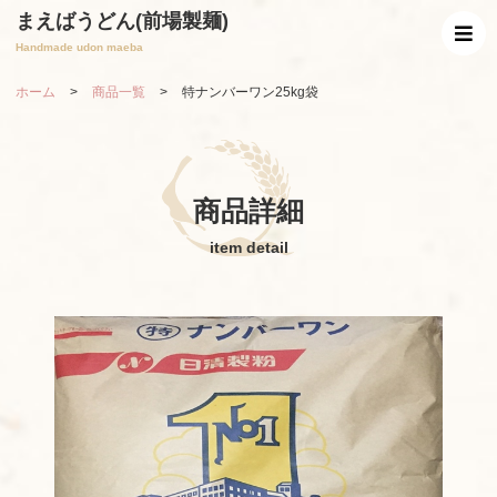
まえばうどん(前場製麺)
Handmade udon maeba
ホーム
>
商品一覧
>
特ナンバーワン25kg袋
商品詳細
item detail